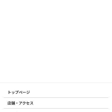
はんこ屋さん21からのお知らせ
2026/03/19
はんこ屋さん21からのお知らせ
個人用印鑑の印材（素材）の選び方｜実印・銀行印・認印におす
すめは？
2026/03/09
はんこ屋さん21からのお知らせ
電子印鑑の使い方は？メリットやデメリットも解説
2026/02/13
はんこ屋さん21からのお知らせ
印鑑の書体（古印体・篆書体・印相体・楷書体・行書体）とは？
特徴とフォントの選び方
はんこ屋さん21からのお知らせ一覧 ≫
トップページ
店舗・アクセス