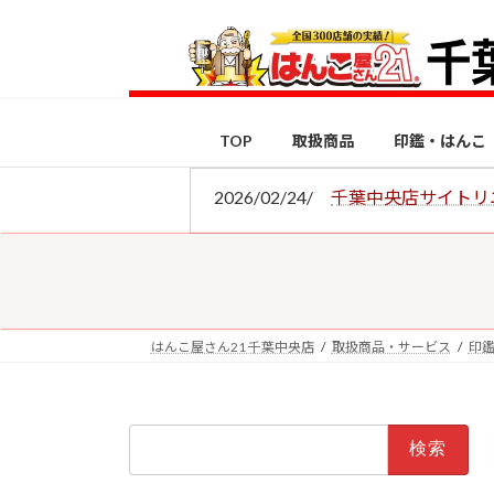
コ
ナ
ン
ビ
テ
ゲ
ン
ー
ツ
シ
TOP
取扱商品
印鑑・はんこ
へ
ョ
ス
ン
2026/02/24/
千葉中央店サイトリ
キ
に
ッ
移
プ
動
はんこ屋さん21 千葉中央店
取扱商品・サービス
印
検
索: